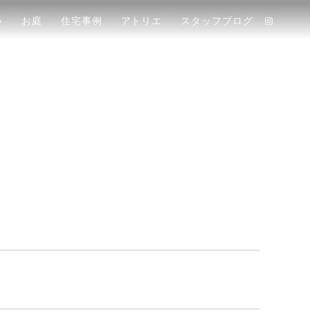
い
お庭
住宅事例
アトリエ
スタッフブログ