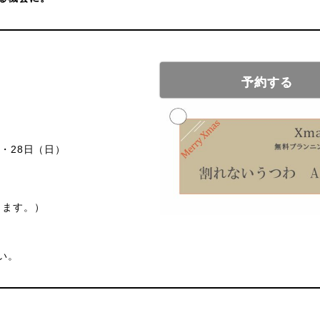
予約する
）・28日（日）
します。）
い。