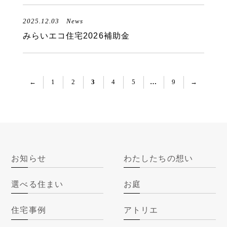
2025.12.03
News
みらいエコ住宅2026補助金
投
←
1
2
3
4
5
…
9
→
稿
ナ
ビ
ゲ
ー
シ
ョ
ン
お知らせ
わたしたちの想い
選べる住まい
お庭
住宅事例
アトリエ