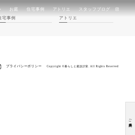
い
お庭
住宅事例
アトリエ
スタッフブログ
住宅事例
アトリエ
プライバシーポリシー
Copyright ©暮らしと庭設計室. All Rights Reserved
ご来場予約